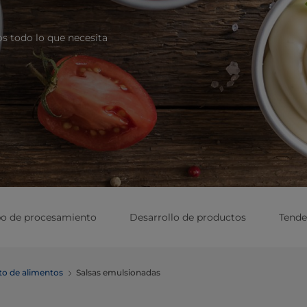
os todo lo que necesita
po de procesamiento
Desarrollo de productos
Tende
to de alimentos
Salsas emulsionadas