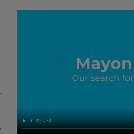
do
,
r