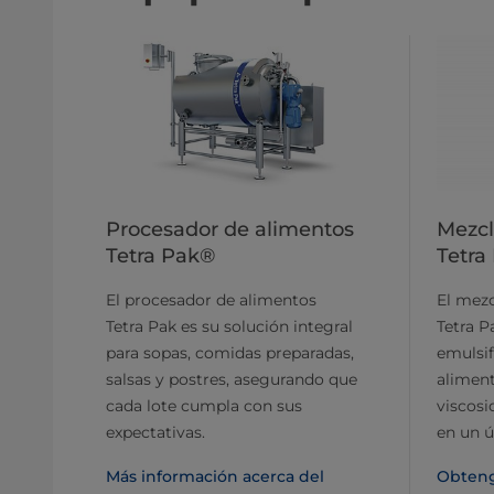
Procesador de alimentos
Mezcl
Tetra Pak®
Tetra
El procesador de alimentos
El mezc
Tetra Pak es su solución integral
Tetra P
para sopas, comidas preparadas,
emulsif
salsas y postres, asegurando que
aliment
cada lote cumpla con sus
viscosi
expectativas.
en un ú
Más información acerca del
Obteng