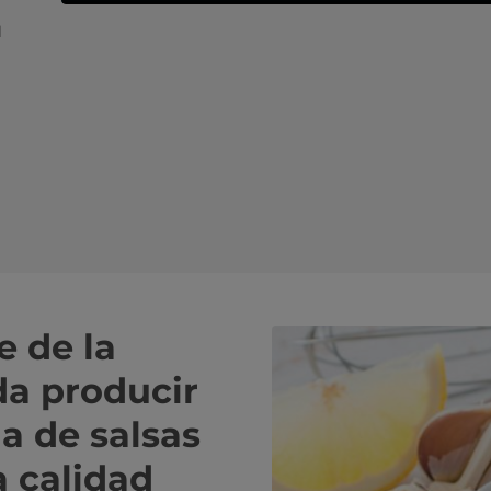
l
e de la
da producir
 de salsas
 calidad