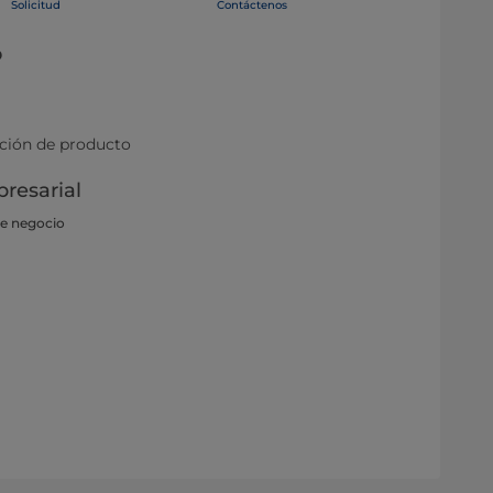
Solicitud
Contáctenos
o
ación de producto
resarial
de negocio