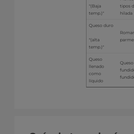
"(Baja 
tipos d
temp.)"
hilada
Queso duro
Roman
"(alta 
parmes
temp.)"
​​​​​​​​​​​​Queso 
Queso 
llenado 
fundido
como 
fundid
líquido