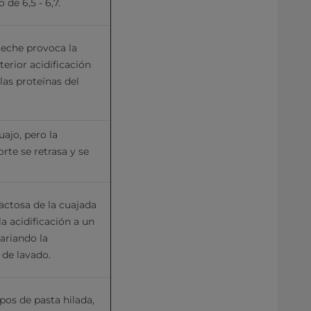
de 6,5 - 6,7.
leche provoca la 
erior acidificación 
as proteínas del 
jo, pero la 
rte se retrasa y se 
ctosa de la cuajada 
a acidificación a un 
ariando la 
 de lavado.
os de pasta hilada, 