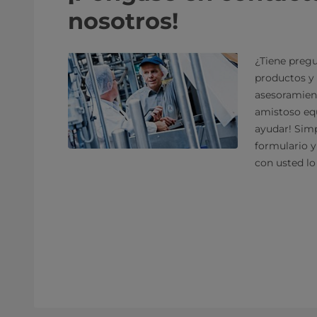
nosotros!
¿Tiene pregu
productos y 
asesoramien
amistoso equ
ayudar! Sim
formulario 
con usted lo