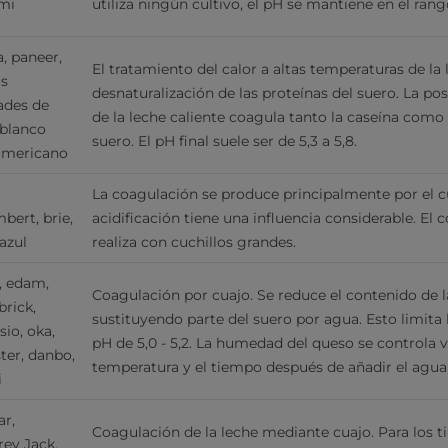
mi
utiliza ningún cultivo, el 
pH se mantiene en el rango 
, paneer, 
El tratamiento del calor a altas temperaturas de la 
s 
desnaturalización de las proteínas del suero. La post
ades de 
de la leche caliente coagula tanto la caseína como l
blanco 
suero. El pH final suele ser de 5,3 a 5,8.
americano
La coagulación se produce principalmente por el cua
ert, brie, 
acidificación tiene una influencia considerable. El co
azul
realiza con cuchillos grandes.
 edam, 
Coagulación por cuajo. Se reduce el contenido de la
brick, 
sustituyendo parte del suero por agua. Esto limita l
io, oka, 
pH de 5,0 - 5,2. La humedad del queso se controla v
er, danbo, 
temperatura y el tiempo después de añadir el agua
i
r, 
Coagulación de la leche mediante cuajo. Para los tip
ey Jack, 