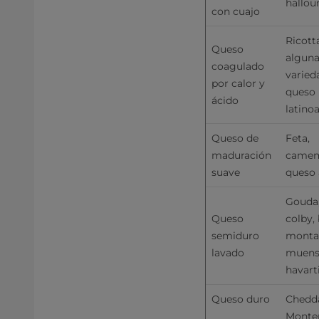
hallou
con cuajo
Ricotta
Queso 
alguna
coagulado 
varied
por calor y 
queso 
ácido
latino
Queso de 
Feta, 
maduración 
camemb
suave
queso 
Gouda,
Queso 
colby, 
semiduro 
montas
lavado
muenst
havart
Queso duro
Chedda
Monter