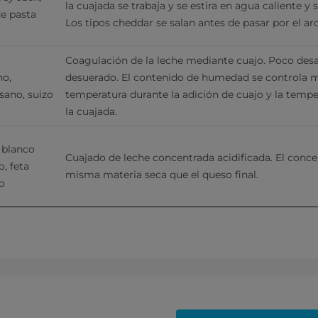
la cuajada se trabaja y se estira en agua caliente y s
e pasta 
Los tipos cheddar se salan antes de pasar por el ar
Coagulación de la leche mediante cuajo. Poco desar
o, 
desuerado. El contenido de humedad se controla me
ano, suizo
temperatura durante la adición de cuajo y la tempe
la cuajada.
blanco 
Cuajado de leche concentrada acidificada. El concen
, feta 
misma materia seca que el queso final.
o