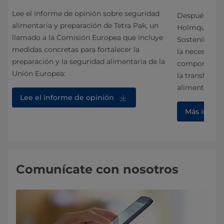
Lee el informe de opinión sobre seguridad
Después de l
alimentaria y preparación de Tetra Pak, un
 los
Holmquist, vi
llamado a la Comisión Europea que incluye
Sostenibilida
medidas concretas para fortalecer la
 al
la necesidad 
preparación y la seguridad alimentaria de la
componente s
Unión Europea:
la transforma
alimentarios:
Lee el informe de opinión
Más infor
Comunícate con nosotros