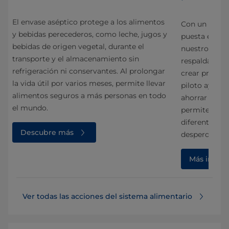
El envase aséptico protege a los alimentos
Con un enfoqu
y bebidas perecederos, como leche, jugos y
la
puesta en co
bebidas de origen vegetal, durante el
itar
nuestros Cen
transporte y el almacenamiento sin
 de
respaldan los
refrigeración ni conservantes. Al prolongar
 de
crear produc
la vida útil por varios meses, permite llevar
piloto ayudan
alimentos seguros a más personas en todo
ahorrar en ma
el mundo.
permiten a lo
diferentes pr
Descubre más
desperdicio 
Más infor
Ver todas las acciones del sistema alimentario