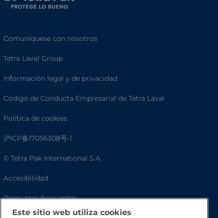
Comuníquese con nosotros
Tetra Laval Group
Información legal y de privacidad
Código de Conducta Empresarial de Tetra Laval
Política de cookies
沪ICP备17056308号-1
© Tetra Pak International S.A.
Accesibilidad
Preguntas frecuentes
Este sitio web utiliza cookies