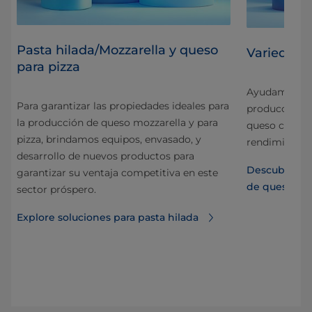
Pasta hilada/Mozzarella y queso
Variedade
para pizza
Ayudamos a lo
Para garantizar las propiedades ideales para
da
producción d
la producción de queso mozzarella y para
y
queso cottag
pizza, brindamos equipos, envasado, y
ia.
rendimiento.
desarrollo de nuevos productos para
a
Descubra las
garantizar su ventaja competitiva en este
de queso fre
sector próspero.
Explore soluciones para pasta hilada