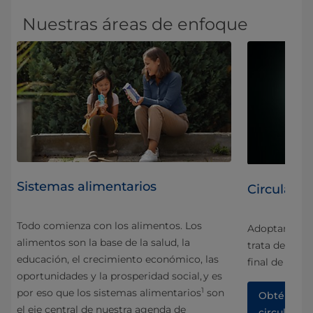
Nuestras áreas de enfoque
Sistemas alimentarios
Circularid
Todo comienza con los alimentos. Los
Adoptamos un
alimentos son la base de la salud, la
trata de circu
educación, el crecimiento económico, las
na
final de la vid
oportunidades y la prosperidad social, y es
y
1
por eso que los sistemas alimentarios
son
Obtén más 
el eje central de nuestra agenda de
circularida