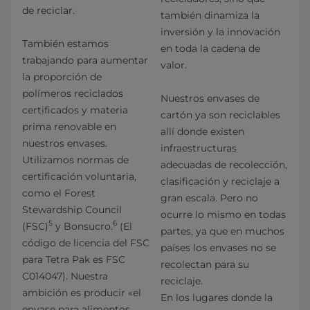
de reciclar.
también dinamiza la
inversión y la innovación
También estamos
en toda la cadena de
trabajando para aumentar
valor.
la proporción de
polímeros reciclados
Nuestros envases de
certificados y materia
cartón ya son reciclables
prima renovable en
allí donde existen
nuestros envases.
infraestructuras
Utilizamos normas de
adecuadas de recolección,
certificación voluntaria,
clasificación y reciclaje a
como el Forest
gran escala. Pero no
Stewardship Council
ocurre lo mismo en todas
5
6
(FSC)
y Bonsucro.
(El
partes, ya que en muchos
código de licencia del FSC
países los envases no se
para Tetra Pak es FSC
recolectan para su
C014047). Nuestra
reciclaje.
ambición es producir «el
En los lugares donde la
envase para alimentos