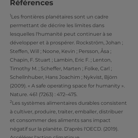
Références
1
Les frontières planétaires sont un cadre
permettant de décrire les limites dans
lesquelles l'humanité peut continuer à se
développer et à prospérer. Rockström, Johan ;
Steffen, Will ; Noone, Kevin ; Persson, Åsa ;
Chapin, F. Stuart ; Lambin, Eric F. ; Lenton,
Timothy M. ; Scheffer, Marten ; Folke, Carl ;
Schellnhuber, Hans Joachim ; Nykvist, Björn
(2009). « A safe operating space for humanity ».
Nature. 461 (7263) : 472–475.
2
Les systèmes alimentaires durables consistent
à cultiver, produire, traiter, emballer, distribuer
et consommer des aliments sans impact
négatif sur la planète. D'après l'OECD. (2019).
Accélérer l'action climatique.