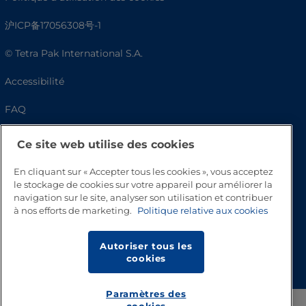
沪ICP备17056308号-1
© Tetra Pak International S.A.
Accessibilité
FAQ
Ce site web utilise des cookies
En cliquant sur « Accepter tous les cookies », vous acceptez
le stockage de cookies sur votre appareil pour améliorer la
navigation sur le site, analyser son utilisation et contribuer
à nos efforts de marketing.
Politique relative aux cookies
Autoriser tous les
Haut de page
cookies
Paramètres des
cookies