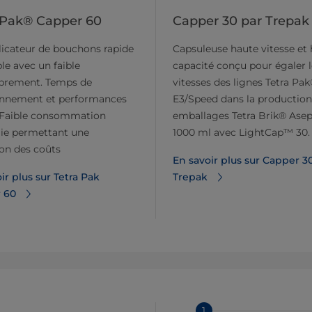
 Pak® Capper 60
Capper 30 par Trepak
icateur de bouchons rapide
Capsuleuse haute vitesse et
ble avec un faible
capacité conçu pour égaler l
rement. Temps de
vitesses des lignes Tetra Pa
onnement et performances
E3/Speed dans la production
. Faible consommation
emballages Tetra Brik® Asep
gie permettant une
1000 ml avec LightCap™ 30.
on des coûts
En savoir plus sur Capper 3
ir plus sur Tetra Pak
Trepak
 60
1