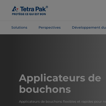
Passer
au
contenu
principal
Solutions
Perspectives
Développement du
Passer à la
navigation
Applicateurs de
bouchons
Applicateurs de bouchons flexibles et rapides pour n