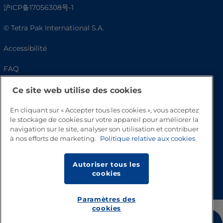
沪ICP备17056308号-1
© Tetra Pak International S.A.
Accessibilité
FAQ
Ce site web utilise des cookies
En cliquant sur « Accepter tous les cookies », vous acceptez
le stockage de cookies sur votre appareil pour améliorer la
navigation sur le site, analyser son utilisation et contribuer
à nos efforts de marketing.
Politique relative aux cookies
Autoriser tous les
Haut de page
cookies
Paramètres des
cookies