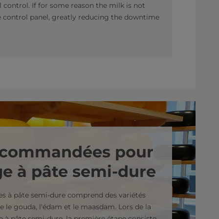
l control. If for some reason the milk is not
he control panel, greatly reducing the downtime
recommandées pour
ge à pâte semi-dure
es à pâte semi-dure comprend des variétés
e le gouda, l'édam et le maasdam. Lors de la
e à pâte semi-dure, la première étape consiste