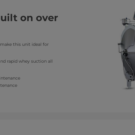
ilt on over
 make this unit ideal for
nd rapid whey suction all
intenance
intenance