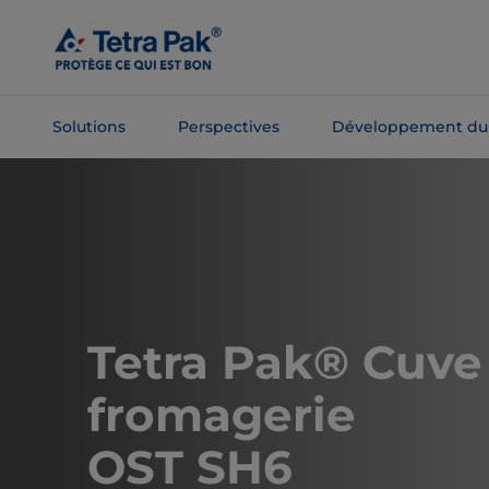
Passer
au
contenu
principal
Solutions
Perspectives
Développement du
Passer à la
navigation
Tetra Pak® Cuve
fromagerie
OST SH6