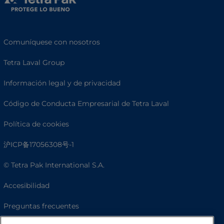
Comuníquese con nosotros
Tetra Laval Group
Información legal y de privacidad
Código de Conducta Empresarial de Tetra Laval
Política de cookies
沪ICP备17056308号-1
© Tetra Pak International S.A.
Accesibilidad
Preguntas frecuentes