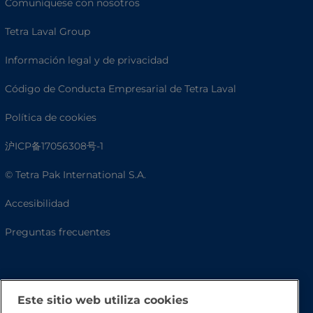
Comuníquese con nosotros
Tetra Laval Group
Información legal y de privacidad
Código de Conducta Empresarial de Tetra Laval
Política de cookies
沪ICP备17056308号-1
© Tetra Pak International S.A.
Accesibilidad
Preguntas frecuentes
Este sitio web utiliza cookies