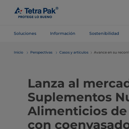
Saltar al
contenido
principal
Soluciones
Información
Sostenibilidad
Saltar a la
Inicio
Perspectivas
Casos y artículos
Avance en su recorr
navegación
Lanza al merca
Suplementos Nu
Alimenticios de
con coenvasado