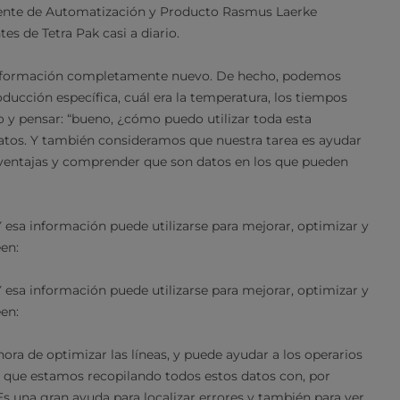
rente de Automatización y Producto Rasmus Laerke
tes de Tetra Pak casi a diario.
información completamente nuevo. De hecho, podemos
oducción específica, cuál era la temperatura, los tiempos
do y pensar: “bueno, ¿cómo puedo utilizar toda esta
atos. Y también consideramos que nuestra tarea es ayudar
us ventajas y comprender que son datos en los que pueden
Y esa información puede utilizarse para mejorar, optimizar y
en:
Y esa información puede utilizarse para mejorar, optimizar y
en:
ora de optimizar las líneas, y puede ayudar a los operarios
í que estamos recopilando todos estos datos con, por
Es una gran ayuda para localizar errores y también para ver