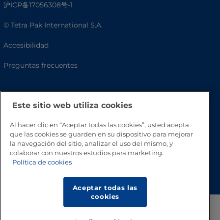
沪ICP备17056308号-1
© Tetra Pak International S.A.
Accesibilidad
Preguntas frecuentes
Este sitio web utiliza cookies
Al hacer clic en “Aceptar todas las cookies”, usted acepta
que las cookies se guarden en su dispositivo para mejorar
la navegación del sitio, analizar el uso del mismo, y
colaborar con nuestros estudios para marketing.
Política de cookies
Volver a inicio
Aceptar todas las
cookies