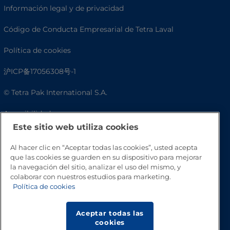
Información legal y de privacidad
Código de Conducta Empresarial de Tetra Laval
Política de cookies
沪ICP备17056308号-1
© Tetra Pak International S.A.
Accesibilidad
Este sitio web utiliza cookies
Preguntas frecuentes
Al hacer clic en “Aceptar todas las cookies”, usted acepta
que las cookies se guarden en su dispositivo para mejorar
la navegación del sitio, analizar el uso del mismo, y
colaborar con nuestros estudios para marketing.
Política de cookies
Aceptar todas las
cookies