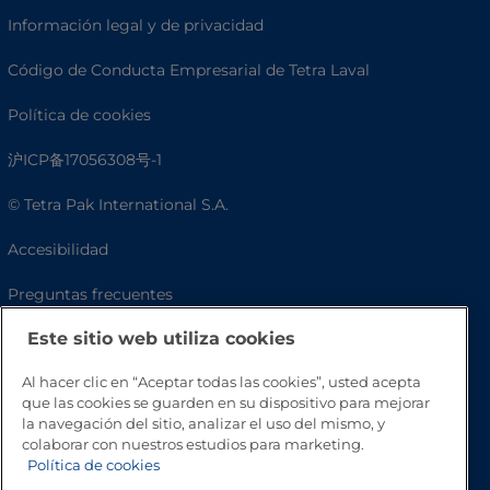
Información legal y de privacidad
Código de Conducta Empresarial de Tetra Laval
Política de cookies
沪ICP备17056308号-1
© Tetra Pak International S.A.
Accesibilidad
Preguntas frecuentes
Este sitio web utiliza cookies
Al hacer clic en “Aceptar todas las cookies”, usted acepta
que las cookies se guarden en su dispositivo para mejorar
la navegación del sitio, analizar el uso del mismo, y
colaborar con nuestros estudios para marketing.
Política de cookies