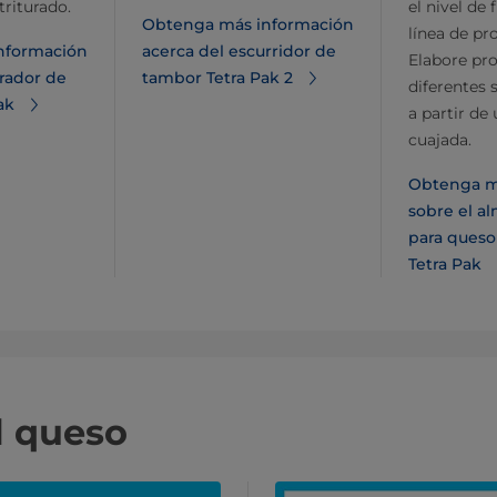
triturado.
el nivel de 
Obtenga más información
línea de pr
nformación
acerca del escurridor de
Elabore pr
erador de
tambor Tetra Pak 2
diferentes 
ak
a partir de 
cuajada.
Obtenga m
sobre el 
para queso
Tetra Pak
l queso