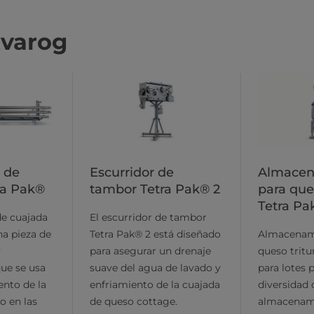
tvarog
 de
Escurridor de
Almacen
ra Pak®
tambor Tetra Pak® 2
para que
Tetra Pa
de cuajada
El escurridor de tambor
na pieza de
Tetra Pak® 2 está diseñado
Almacenam
y
para asegurar un drenaje
queso tritu
ue se usa
suave del agua de lavado y
para lotes 
ento de la
enfriamiento de la cuajada
diversidad 
o en las
de queso cottage.
almacenam