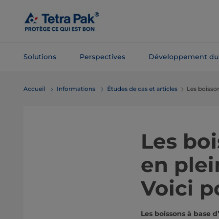
Passer
au
contenu
principal
Solutions
Perspectives
Développement du
Passer à la
Accueil
Informations
Études de cas et articles
Les boisson
navigation
Les boi
en plei
Voici 
Les boissons à base 