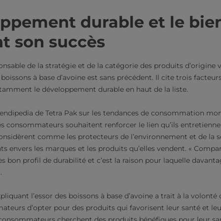
ppement durable et le bie
t son succès
nsable de la stratégie et de la catégorie des produits d’origine 
boissons à base d’avoine est sans précédent. Il cite trois facteurs
otamment le développement durable en haut de la liste.
rendipedia de Tetra Pak sur les tendances de consommation mon
es consommateurs souhaitent renforcer le lien qu’ils entretienne
nsidèrent comme les protecteurs de l’environnement et de la so
nts envers les marques et les produits qu’elles vendent. « Compar
ès bon profil de durabilité et c’est la raison pour laquelle davant
.
liquant l’essor des boissons à base d’avoine a trait à la volonté 
urs d’opter pour des produits qui favorisent leur santé et leur 
consommateurs cherchent des produits bénéfiques pour leur san