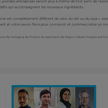
 grandes entreprises seront plus à même de tirer parti de l’esso
 défis qui accompagnent les nouveaux ingrédients.
oine est complètement différent de celui du lait ou du soja », expl
nt et votre savoir-faire pour concevoir et commercialisé un no
urce, By Packaging, By Product, By Application, By Region, Industry Analysis and Forec