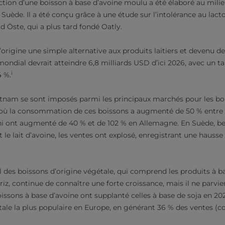
tion d’une boisson à base d’avoine moulu a été élaboré au mili
 Suède. Il a été conçu grâce à une étude sur l’intolérance au lact
 Öste, qui a plus tard fondé Oatly.
 l’origine une simple alternative aux produits laitiers et devenu 
mondial devrait atteindre 6,8 milliards USD d’ici 2026, avec un t
i
4 %.
ietnam se sont imposés parmi les principaux marchés pour les boi
où la consommation de ces boissons a augmenté de 50 % entre 2
 ont augmenté de 40 % et de 102 % en Allemagne. En Suède, ber
 lait d’avoine, les ventes ont explosé, enregistrant une hausse
 des boissons d’origine végétale, qui comprend les produits à ba
iz, continue de connaître une forte croissance, mais il ne parvien
boissons à base d’avoine ont supplanté celles à base de soja en 20
tale la plus populaire en Europe, en générant 36 % des ventes (c