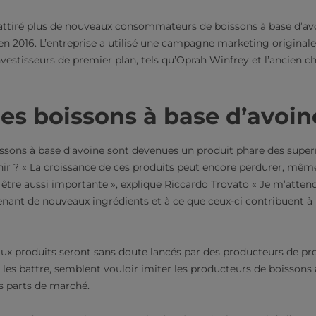
attiré plus de nouveaux consommateurs de boissons à base d’avoi
en 2016. L’entreprise a utilisé une campagne marketing original
investisseurs de premier plan, tels qu’Oprah Winfrey et l’ancien c
des boissons à base d’avoin
ssons à base d’avoine sont devenues un produit phare des super
enir ? « La croissance de ces produits peut encore perdurer, même 
être aussi importante », explique Riccardo Trovato « Je m’attends
enant de nouveaux ingrédients et à ce que ceux-ci contribuent à r
ux produits seront sans doute lancés par des producteurs de prod
de les battre, semblent vouloir imiter les producteurs de boissons
des parts de marché.