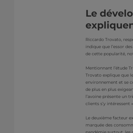
Le dévelo
expliquen
Riccardo Trovato, respo
indique que l’essor des 
de cette popularité, n
Mentionnant l’étude T
Trovato explique que l
environnement et se co
de plus en plus exigea
l’avoine présente un tr
clients s’y intéressent »
Le deuxième facteur exp
marquée des consommate
pandémie surtout, les 