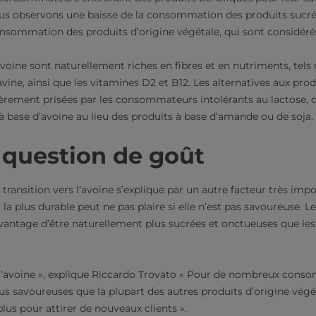
ous observons une baisse de la consommation des produits sucré
nsommation des produits d’origine végétale, qui sont considéré
voine sont naturellement riches en fibres et en nutriments, tels 
vine, ainsi que les vitamines D2 et B12. Les alternatives aux produ
ièrement prisées par les consommateurs intolérants au lactose, q
à base d’avoine au lieu des produits à base d’amande ou de soja.
 question de goût
 transition vers l’avoine s’explique par un autre facteur très impor
t la plus durable peut ne pas plaire si elle n’est pas savoureuse. L
avantage d’être naturellement plus sucrées et onctueuses que les
de l’avoine », explique Riccardo Trovato « Pour de nombreux cons
us savoureuses que la plupart des autres produits d’origine végét
lus pour attirer de nouveaux clients ».