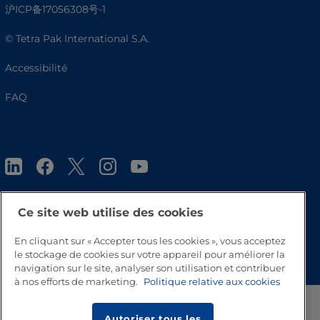
沪ICP备17056308号-1
© Tetra Pak International S.A.
Accessibilité
FAQ
Ce site web utilise des cookies
Haut de page
En cliquant sur « Accepter tous les cookies », vous acceptez
le stockage de cookies sur votre appareil pour améliorer la
navigation sur le site, analyser son utilisation et contribuer
à nos efforts de marketing.
Politique relative aux cookies
Autoriser tous les