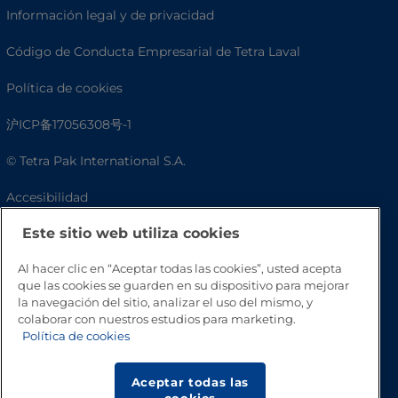
Información legal y de privacidad
Código de Conducta Empresarial de Tetra Laval
Política de cookies
沪ICP备17056308号-1
© Tetra Pak International S.A.
Accesibilidad
Este sitio web utiliza cookies
Preguntas frecuentes
Al hacer clic en “Aceptar todas las cookies”, usted acepta
que las cookies se guarden en su dispositivo para mejorar
la navegación del sitio, analizar el uso del mismo, y
colaborar con nuestros estudios para marketing.
Política de cookies
Aceptar todas las