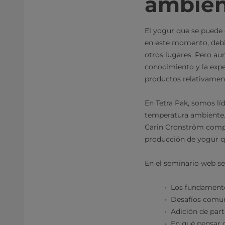
ambien
El yogur que se puede
en este momento, debi
otros lugares. Pero au
conocimiento y la expe
productos relativamen
En Tetra Pak, somos lí
temperatura ambiente. 
Carin Cronström compar
producción de yogur q
En el seminario web se
Los fundamento
Desafíos comu
Adición de part
En qué pensar c