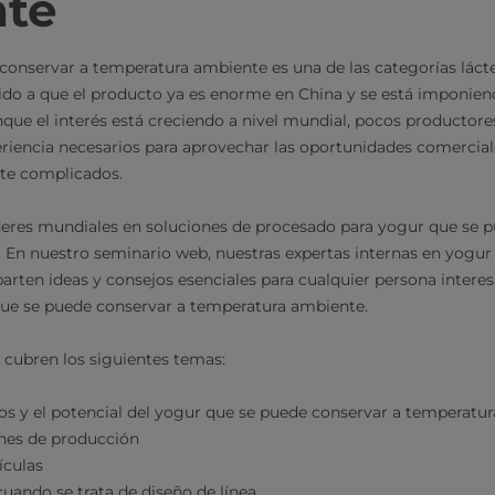
te
 conservar a temperatura ambiente es una de las categorías lá
do a que el producto ya es enorme en China y se está imponie
nque el interés está creciendo a nivel mundial, pocos productore
riencia necesarios para aprovechar las oportunidades comercial
te complicados.
deres mundiales en soluciones de procesado para yogur que se 
En nuestro seminario web, nuestras expertas internas en yogur
ten ideas y consejos esenciales para cualquier persona interesa
ue se puede conservar a temperatura ambiente.
 cubren los siguientes temas:
s y el potencial del yogur que se puede conservar a temperatu
nes de producción
ículas
uando se trata de diseño de línea.