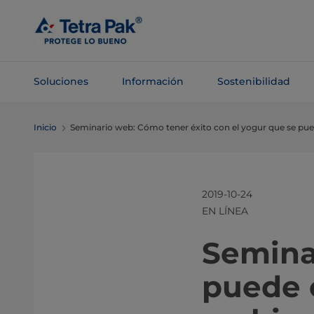
Saltar al
contenido
principal
Soluciones
Información
Sostenibilidad
Saltar a la
Inicio
Seminario web: Cómo tener éxito con el yogur que se pu
navegación
2019-10-24
EN LÍNEA
Semina
puede 