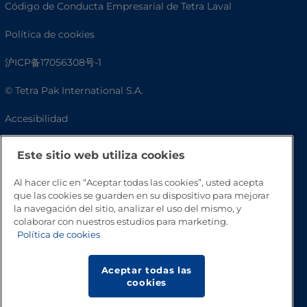
Código de Conducta Empresarial de Tetra Laval
Política de cookies
沪ICP备17056308号-1
© Tetra Pak International S.A.
Accesibilidad
Preguntas frecuentes
Este sitio web utiliza cookies
Al hacer clic en “Aceptar todas las cookies”, usted acepta
que las cookies se guarden en su dispositivo para mejorar
la navegación del sitio, analizar el uso del mismo, y
colaborar con nuestros estudios para marketing.
Política de cookies
Aceptar todas las
cookies
Volver a inicio