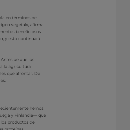
la en términos de
rigen vegetal», afirma
imentos beneficiosos
n, y esto continuará
. Antes de que los
 la agricultura
ales que afrontar. De
les.
y recientemente hemos
ruega y Finlandia— que
a los productos de
as proteínas