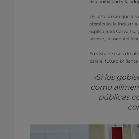
disponibilidad y la ad
«El alto precio que lo
obstáculo: la industri
explica Sara Carvalho, 
acceso, la asequibilid
En vista de esos desaf
para el futuro brillant
«Si los gobi
como alimento
públicas c
co