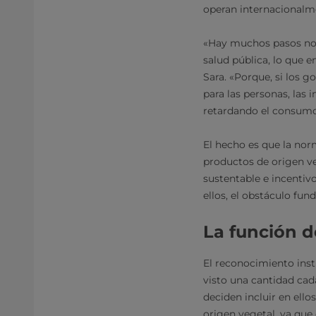
operan internacionalm
«Hay muchos pasos nor
salud pública, lo que e
Sara. «Porque, si los 
para las personas, las 
retardando el consum
El hecho es que la norm
productos de origen ve
sustentable e incentivo
ellos, el obstáculo fun
La función d
El reconocimiento inst
visto una cantidad ca
deciden incluir en ello
origen vegetal, ya que 