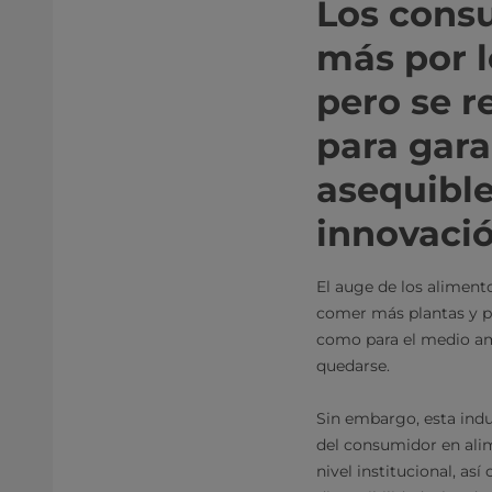
Los cons
más por l
pero se 
para gara
asequible
innovaci
El auge de los aliment
comer más plantas y pr
como para el medio amb
quedarse.
Sin embargo, esta indus
del consumidor en alim
nivel institucional, a