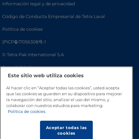
Información legal y de privacidad
Código de Conducta Empresarial de Tetra Laval
Política de cookies
沪ICP备17056308号-1
© Tetra Pak International S.A.
Accesibilidad
Este sitio web utiliza cookies
Preguntas frecuentes
Al hacer clic en “Aceptar todas las cookies”, usted acepta
que las cookies se guarden en su dispositivo para mejorar
la navegación del sitio, analizar el uso del mismo, y
colaborar con nuestros estudios para marketing.
Política de cookies
Aceptar todas las
cookies