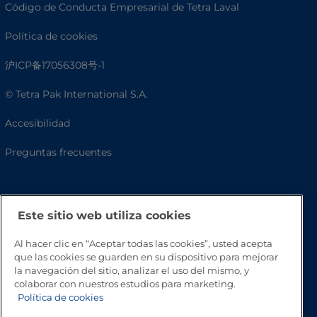
Código de Conducta Empresarial de Tetra Laval
Política de cookies
沪ICP备17056308号-1
© Tetra Pak International S.A.
Accesibilidad
Preguntas frecuentes
Este sitio web utiliza cookies
Al hacer clic en “Aceptar todas las cookies”, usted acepta
que las cookies se guarden en su dispositivo para mejorar
la navegación del sitio, analizar el uso del mismo, y
colaborar con nuestros estudios para marketing.
Volver a inicio
Política de cookies