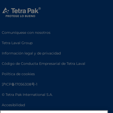
Comuníquese con nosotros
Tetra Laval Group
Información legal y de privacidad
Código de Conducta Empresarial de Tetra Laval
Política de cookies
沪ICP备17056308号-1
© Tetra Pak International S.A.
Accesibilidad