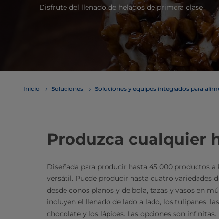
Disfrute del llenado de helados de primera clase
Inicio
Soluciones
Soluciones y equipos integrados para ali
Produzca cualquier h
Diseñada para producir hasta 45 000 productos a b
versátil. Puede producir hasta cuatro variedades d
desde conos planos y de bola, tazas y vasos en m
incluyen el llenado de lado a lado, los tulipanes, las
chocolate y los lápices. Las opciones son infinitas.​​