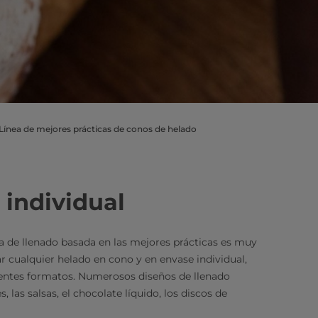
Línea de mejores prácticas de conos de helado
 individual
ea de llenado basada en las mejores prácticas es muy
ar cualquier helado en cono y en envase individual,
rentes formatos. Numerosos diseños de llenado
s, las salsas, el chocolate líquido, los discos de