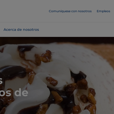
Comuníquese con nosotros
Empleos
Acerca de nosotros
s
os de