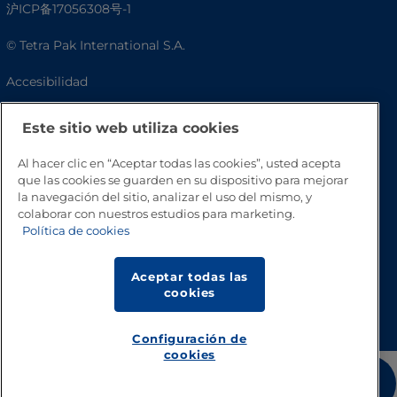
沪ICP备17056308号-1
© Tetra Pak International S.A.
Accesibilidad
Preguntas frecuentes
Este sitio web utiliza cookies
Al hacer clic en “Aceptar todas las cookies”, usted acepta
que las cookies se guarden en su dispositivo para mejorar
la navegación del sitio, analizar el uso del mismo, y
colaborar con nuestros estudios para marketing.
Política de cookies
Aceptar todas las
cookies
Volver a inicio
Configuración de
cookies