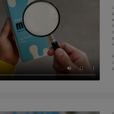
L
p
a
t
c
p
l
R
c
p