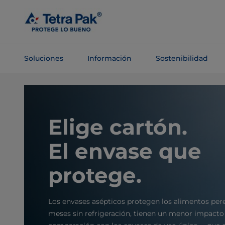
Saltar al
contenido
principal
Soluciones
Información
Sostenibilidad
Saltar a la
navegación
Elige cartón.
El envase que
protege.
Los envases asépticos protegen los alimentos per
meses sin refrigeración, tienen un menor impacto