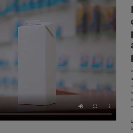
A
a
d
l
l
c
E
e