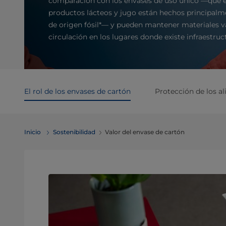
comparación con los envases de uso único —que e
productos lácteos y jugo están hechos principalm
de origen fósil*— y pueden mantener materiales v
circulación en los lugares donde existe infraestruct
El rol de los envases de cartón
Protección de los a
Inicio
Sostenibilidad
Valor del envase de cartón