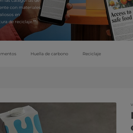
n las categorías de
ente con materiales
aliosos en
ura de reciclaje.**
limentos
Huella de carbono
Reciclaje