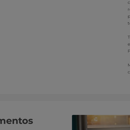
c
r
p
t
T
e
F
M
c
imentos