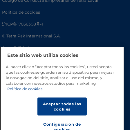
Código de Conducta Empresarial de Tetra Laval
Política de cookies
沪ICP备17056308号-1
© Tetra Pak International S.A.
Accesibilidad
Este sitio web utiliza cookies
Preguntas frecuentes
Al hacer clic en “Aceptar todas las cookies”, usted acepta
que las cookies se guarden en su dispositivo para mejorar
la navegación del sitio, analizar el uso del mismo, y
colaborar con nuestros estudios para marketing.
Política de cookies
Aceptar todas las
cookies
Volver a inicio
Configuración de
cookies