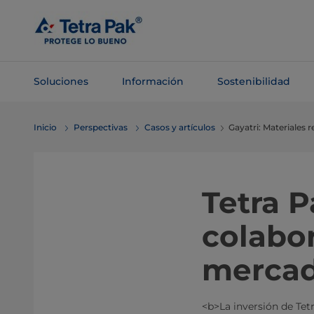
Saltar al
contenido
principal
Soluciones
Información
Sostenibilidad
Saltar a la
Inicio
Perspectivas
Casos y artículos
Gayatri: Materiales r
navegación
Tetra P
colabor
mercado
<b>La inversión de Tet