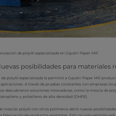
anulación de polyAl especializada en Gayatri Paper Mill
uevas posibilidades para materiales r
 de polyAl especializada le permitió a Gayatri Paper Mill produci
s aplicaciones. A través de pruebas constantes con empresas loc
, se descubrieron soluciones innovadoras, como la mezcla de pol
ipropileno y polietileno de alta densidad (DHPE).
e mezclar polyAl con otros polímeros abrió nuevas posibilidade
a fabricación de productos existentes. Esto no solo permite redu