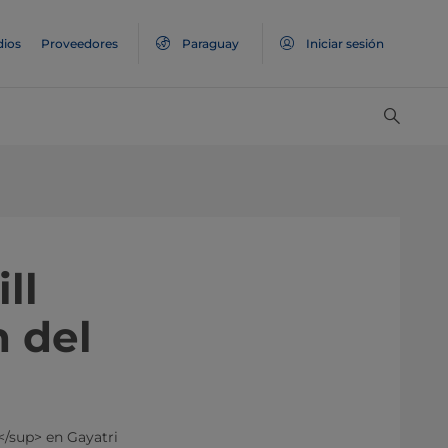
ios
Proveedores
Paraguay
Iniciar sesión
ll
n del
</sup> en Gayatri