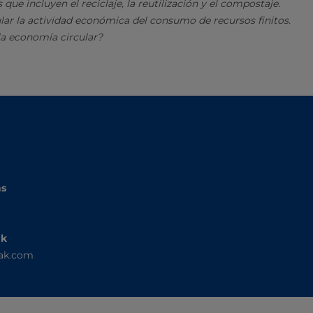
que incluyen el reciclaje, la reutilización y el compostaje.
ar la actividad económica del consumo de recursos finitos.
la economía circular?
as
ak
ak.com