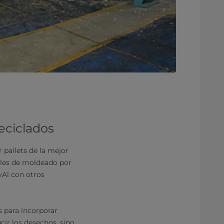
eciclados
r pallets de la mejor
ales de moldeado por
yAl con otros
s para incorporar
cir los desechos, sino