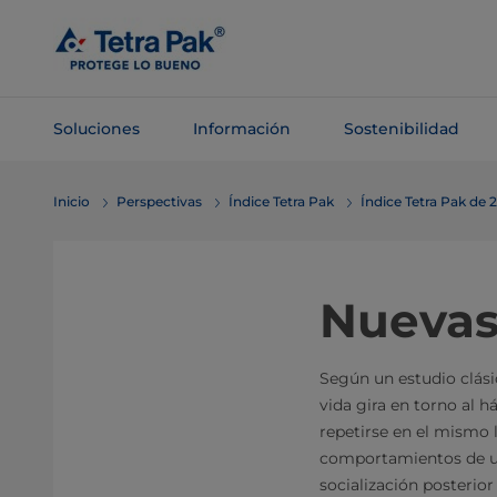
Saltar al
contenido
principal
Soluciones
Información
Sostenibilidad
Saltar a la
Inicio
Perspectivas
Índice Tetra Pak
Índice Tetra Pak de 
navegación
Nuevas 
Según un estudio clási
vida gira en torno al 
repetirse en el mismo 
comportamientos de un p
socialización posterio