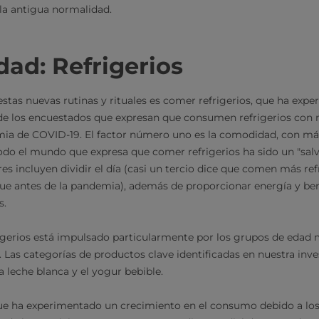
la antigua normalidad.
ad: Refrigerios
stas nuevas rutinas y rituales es comer refrigerios, que ha exp
de los encuestados que expresan que consumen refrigerios con 
ia de COVID-19. El factor número uno es la comodidad, con más
do el mundo que expresa que comer refrigerios ha sido un "salv
s incluyen dividir el día (casi un tercio dice que comen más ref
ue antes de la pandemia), además de proporcionar energía y benef
s.
igerios está impulsado particularmente por los grupos de edad 
as categorías de productos clave identificadas en nuestra inve
 leche blanca y el yogur bebible.
e ha experimentado un crecimiento en el consumo debido a los r