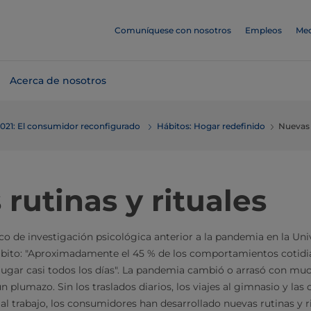
Comuníquese con nosotros
Empleos
Med
Acerca de nosotros
2021: El consumidor reconfigurado
Hábitos: Hogar redefinido
Nuevas 
rutinas y rituales
co de investigación psicológica anterior a la pandemia en la Uni
hábito: "Aproximadamente el 45 % de los comportamientos cotidia
lugar casi todos los días". La pandemia cambió o arrasó con mu
lumazo. Sin los traslados diarios, los viajes al gimnasio y las ca
r al trabajo, los consumidores han desarrollado nuevas rutinas y 