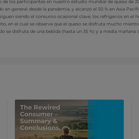
o de los participantes en nuestro estudio mundial de queso de 2
n general desde la pandemia, y alcanzó el 50 % en Asia Pacífico
guen siendo el consumo ocasional clave, los refrigerios en el 
to, en el cual se observa que el queso se disfruta mucho mientra
do se disfruta de una bebida (hasta un 35 %) y a media mañana 