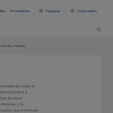
ios
Proveedores
Paraguay
Iniciar sesión
rutinas y rituales
versidad de Duke, la
nos [tienden] a
chos de estos
feterías, y la
rituales, que a menudo