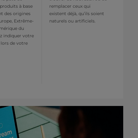
produits à base
remplacer ceux qui
t des origines
existent déjà, qu’ils soient
Europe, Extrême-
naturels ou artificiels.
Amérique du
ez indiquer votre
 lors de votre