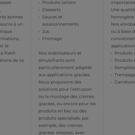
asses
Produits laitiers
importantes
,
Desserts
Une qualit
très bonnes
Sauces et
homogène
beurre à un
assaisonnements
Nos enroba
mique.
Jus
ou à base d
ormations,
Fromage
conviennen
er le
application
ra Pak®
Nos stabilisateurs et
Produits
utions de ce
émulsifiants sont
Produits 
particulièrement adaptés
Remplissa
aux applications glacées.
Trempage 
Nous proposons des
Garnitur
solutions pour l’extrusion
ou le moulage des crèmes
glacées, ou encore pour les
produits en bac ou des
produits spécialisés, par
exemple, des crèmes
glacées allégées, avec