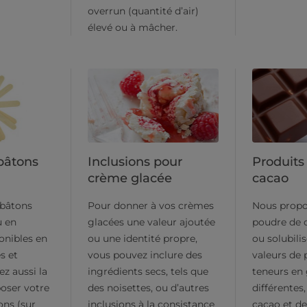
overrun (quantité d’air)
élevé ou à mâcher.
 bâtons
Inclusions pour
Produits
crème glacée
cacao
 bâtons
Pour donner à vos crèmes
Nous propo
u en
glacées une valeur ajoutée
poudre de 
onibles en
ou une identité propre,
ou solubili
es et
vous pouvez inclure des
valeurs de 
z aussi la
ingrédients secs, tels que
teneurs en 
poser votre
des noisettes, ou d’autres
différentes
ons (sur
inclusions à la consistance
cacao et de