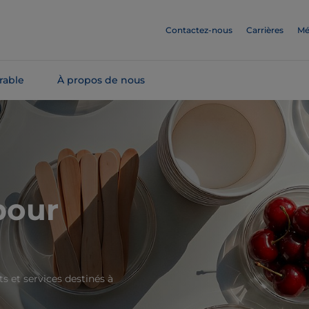
Contactez-nous
Carrières
Mé
rable
À propos de nous
pour
 et services destinés à