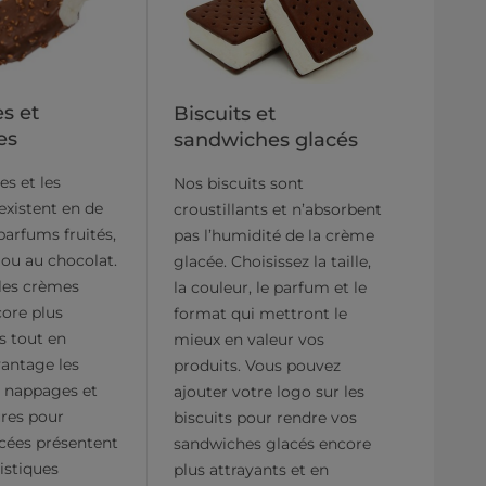
s et
Biscuits et
es
sandwiches glacés
s et les
Nos biscuits sont
existent en de
croustillants et n’absorbent
arfums fruités,
pas l’humidité de la crème
ou au chocolat.
glacée. Choisissez la taille,
 les crèmes
la couleur, le parfum et le
ore plus
format qui mettront le
s tout en
mieux en valeur vos
vantage les
produits. Vous pouvez
s nappages et
ajouter votre logo sur les
ures pour
biscuits pour rendre vos
cées présentent
sandwiches glacés encore
ristiques
plus attrayants et en