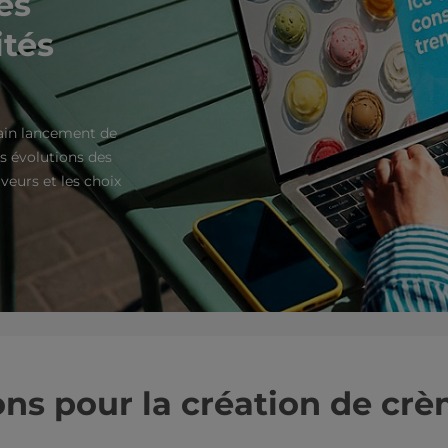
es
ités
hain lancement de
s évolutions des
veurs et les choix
ons pour la création de cr