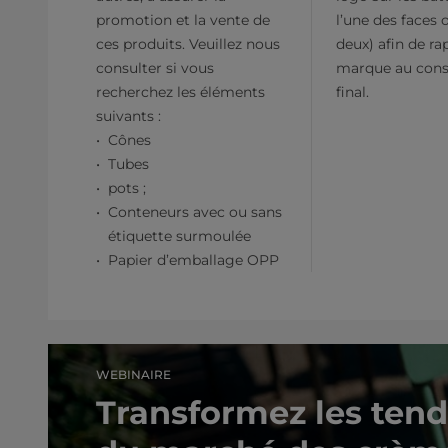
promotion et la vente de
l’une des faces 
ces produits. Veuillez nous
deux) afin de ra
consulter si vous
marque au con
recherchez les éléments
final.
suivants :
Cônes
Tubes
pots ;
Conteneurs avec ou sans
étiquette surmoulée
Papier d’emballage OPP
WEBINAIRE
Transformez les ten