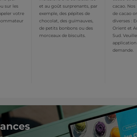
ou sur les
et au goût surprenants, par
cacao. Nos 
ppeler votre
exemple, des pépites de
de cacao on
sommateur
chocolat, des guimauves,
diverses : 
de petits bonbons ou des
Orient et 
morceaux de biscuits.
Sud. Veuill
application
demande.
dances