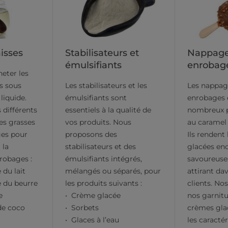
aisses
Stabilisateurs et
Nappage
émulsifiants
enrobag
eter les
s sous
Les stabilisateurs et les
Les nappage
liquide.
émulsifiants sont
enrobages 
différents
essentiels à la qualité de
nombreux p
es grasses
vos produits. Nous
au caramel 
ges pour
proposons des
Ils rendent
 la
stabilisateurs et des
glacées enc
robages :
émulsifiants intégrés,
savoureuse
 du lait
mélangés ou séparés, pour
attirant da
e du beurre
les produits suivants :
clients. No
e
Crème glacée
nos garnit
de coco
Sorbets
crèmes gla
Glaces à l’eau
les caracté