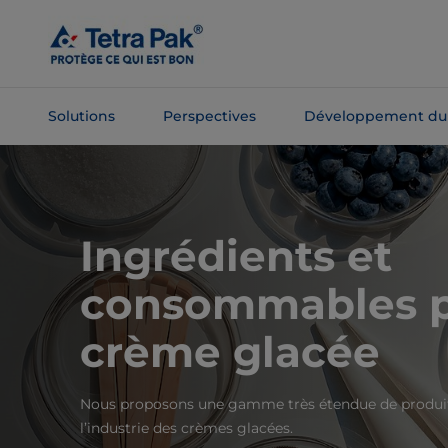
Passer
au
contenu
principal
Solutions
Perspectives
Développement du
Passer à la
navigation
Ingrédients et
consommables 
crème glacée
Nous proposons une gamme très étendue de produits
l’industrie des crèmes glacées.