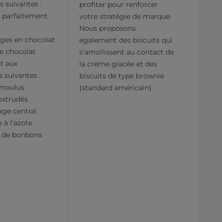
 suivantes :
profiter pour renforcer
é parfaitement
votre stratégie de marque.
Nous proposons
ges en chocolat
également des biscuits qui
e chocolat
s’amollissent au contact de
t aux
la crème glacée et des
s suivantes :
biscuits de type brownie
 moulus
(standard américain).
extrudés
ge central
à l’azote
e de bonbons