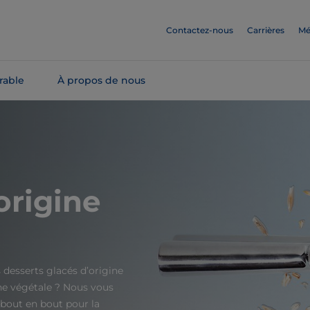
Contactez-nous
Carrières
Mé
rable
À propos de nous
origine
s desserts glacés d’origine
ne végétale ? Nous vous
out en bout pour la