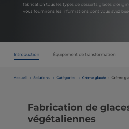
fabrication tous les types de desserts glacés d’origin
vous fournirons les informations dont vous avez bes
Introduction
Équipement de transformation
Accueil
Solutions
Catégories
Crème glacée
Crème gla
Fabrication de glace
végétaliennes