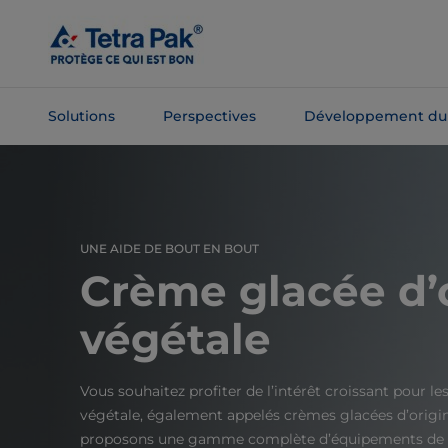
Passer
au
contenu
principal
Solutions
Perspectives
Développement du
Passer à la
navigation
UNE AIDE DE BOUT EN BOUT
Crème glacée d’
végétale
Vous souhaitez profiter de l’intérêt croissant pour le
végétale, également appelés crèmes glacées d’origi
proposons une gamme complète d’équipements de b