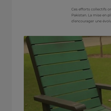
Ces efforts collectifs 
Pakistan. La mise en p
d’encourager une évolu