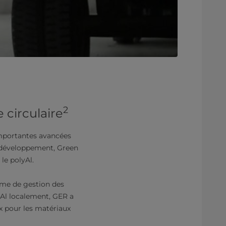
2
 circulaire
’importantes avancées
e développement, Green
le polyAl.
ème de gestion des
yAl localement, GER a
x pour les matériaux