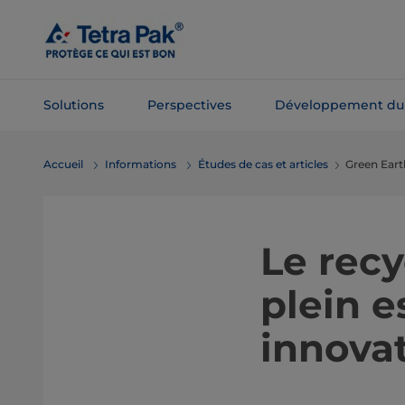
Passer
au
contenu
principal
Solutions
Perspectives
Développement du
Passer à la
Accueil
Informations
Études de cas et articles
Green Earth
navigation
Le recy
plein e
innova