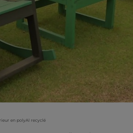
rieur en polyAl recyclé