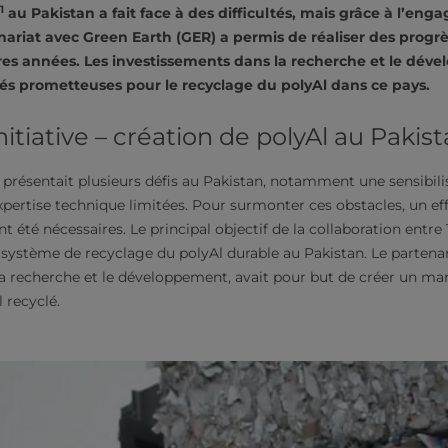
1
au Pakistan a fait face à des difficultés, mais grâce à l’en
nariat avec Green Earth (GER) a permis de réaliser des progrès
res années. Les investissements dans la recherche et le dév
lités prometteuses pour le recyclage du polyAl dans ce pays.
nitiative – création de polyAl au Pakis
 présentait plusieurs défis au Pakistan, notamment une sensibili
xpertise technique limitées. Pour surmonter ces obstacles, un eff
t été nécessaires. Le principal objectif de la collaboration entre
n système de recyclage du polyAl durable au Pakistan. Le partenari
la recherche et le développement, avait pour but de créer un mar
 recyclé.