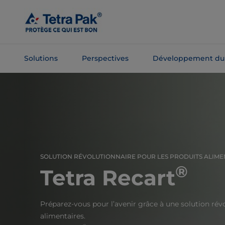
Passer
au
contenu
principal
Solutions
Perspectives
Développement du
Passer à la
navigation
SOLUTION RÉVOLUTIONNAIRE POUR LES PRODUITS ALIME
®
Tetra Recart
Préparez-vous pour l’avenir grâce à une solution rév
alimentaires.