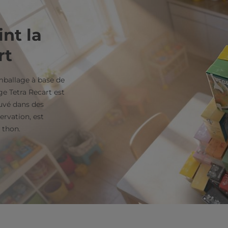
int la
rt
mballage à base de
e Tetra Recart est
uvé dans des
ervation, est
 thon.