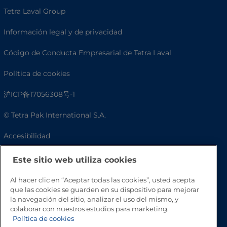
Tetra Laval Group
Información legal y de privacidad
Código de Conducta Empresarial de Tetra Laval
Política de cookies
沪ICP备17056308号-1
© Tetra Pak International S.A.
Accesibilidad
Preguntas frecuentes
Este sitio web utiliza cookies
Al hacer clic en “Aceptar todas las cookies”, usted acepta
que las cookies se guarden en su dispositivo para mejorar
la navegación del sitio, analizar el uso del mismo, y
colaborar con nuestros estudios para marketing.
Política de cookies