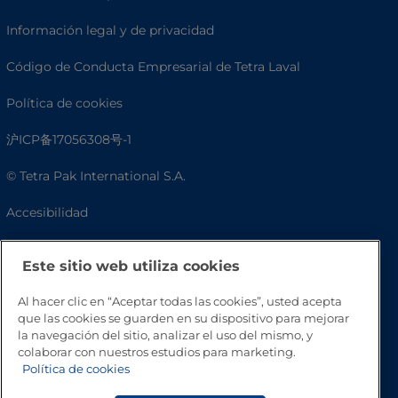
Información legal y de privacidad
Código de Conducta Empresarial de Tetra Laval
Política de cookies
沪ICP备17056308号-1
© Tetra Pak International S.A.
Accesibilidad
Preguntas frecuentes
Este sitio web utiliza cookies
Al hacer clic en “Aceptar todas las cookies”, usted acepta
que las cookies se guarden en su dispositivo para mejorar
la navegación del sitio, analizar el uso del mismo, y
colaborar con nuestros estudios para marketing.
Política de cookies