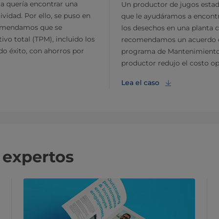
ia quería encontrar una
Un productor de jugos estad
vidad. Por ello, se puso en
que le ayudáramos a encontra
comendamos que se
los desechos en una planta c
o total (TPM), incluido los
recomendamos un acuerdo de
do éxito, con ahorros por
programa de Mantenimiento p
productor redujo el costo op
Lea el caso
n expertos