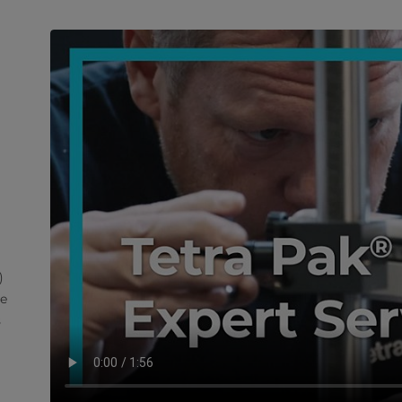
)
de
s