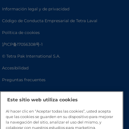
Información legal y de privacidad
Código de Conducta Empresarial de Tetra Laval
Política de cookies
沪ICP备17056308号-1
© Tetra Pak International S.A.
Accesibilidad
Preguntas frecuentes
Este sitio web utiliza cookies
Al hacer clic en “Aceptar todas las cookies”, usted acepta
que las cookies se guarden en su dispositivo para mejorar
la navegación del sitio, analizar el uso del mismo, y
colaborar con nuestros estudios para marketing.