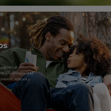
os
ucación, el
da y la prosperidad
onexión, cultura y