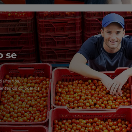
o se
lantarlos,
 antes de colocarlos