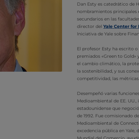
Dan Esty es catedrático de H
nombramientos principales e
secundarios en las facultade
director del
Yale Center for
Iniciativa de Yale sobre Fina
El profesor Esty ha escrito o
premiados «Green to Gold» y
el cambio climático, la pro
la sostenibilidad, y sus cone
competitividad, las métricas
Desempeñó varias funciones 
Medioambiental de EE. UU., i
estadounidense que negoció
de 1992. Fue comisionado d
Medioambiental de Connecti
excedencia pública en Yale, 
Mundial del Comercio, ayuda