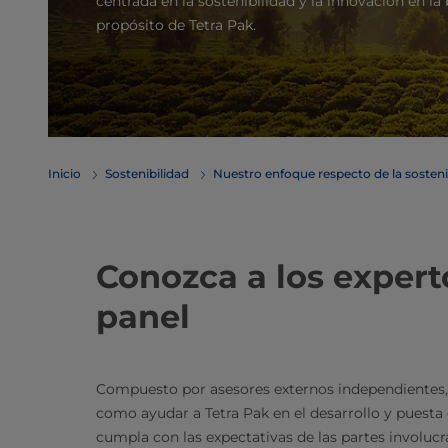
centrada en la sostenibilidad y la innovación en l
propósito de Tetra Pak.
Inicio
Sostenibilidad
Nuestro enfoque respecto de la sosteni
Conozca a los expert
panel
Compuesto por asesores externos independientes, e
como ayudar a Tetra Pak en el desarrollo y puest
cumpla con las expectativas de las partes involuc