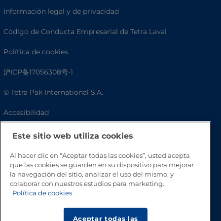
Información legal y de privacidad
Código de Conducta Empresarial de Tetra Laval
Política de cookies
沪ICP备17056308号-1
© Tetra Pak International S.A.
Accesibilidad
Preguntas frecuentes
Este sitio web utiliza cookies
Al hacer clic en “Aceptar todas las cookies”, usted acepta
que las cookies se guarden en su dispositivo para mejorar
la navegación del sitio, analizar el uso del mismo, y
colaborar con nuestros estudios para marketing.
Política de cookies
Aceptar todas las