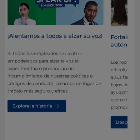
¡Alentamos a todos a alzar su voz!
des
Fortalecer
autónomos
Si todos los empleados se sienten
a el
empoderados para alzar la voz si
Los reciclad
experimentan o presencian un
ones
dificultades 
incumplimiento de nuestras políticas o
tra
a sus familia
códigos de conducta, creamos un lugar de
bajos. Al apoy
trabajo más seguro y eficaz.
ayudamos a m
que reducimos
Explora la historia
promovemos e
Descubre 