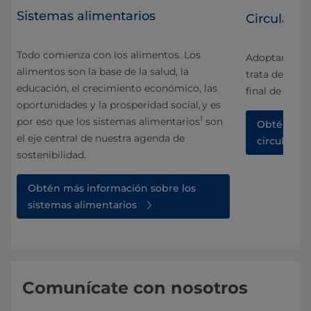
Sistemas alimentarios
Circularid
Todo comienza con los alimentos. Los
Adoptamos un
alimentos son la base de la salud, la
trata de circu
educación, el crecimiento económico, las
s y
final de la vid
oportunidades y la prosperidad social, y es
1
por eso que los sistemas alimentarios
son
Obtén más
el eje central de nuestra agenda de
circularida
sostenibilidad.
Obtén más información sobre los
sistemas alimentarios
Comunícate con nosotros