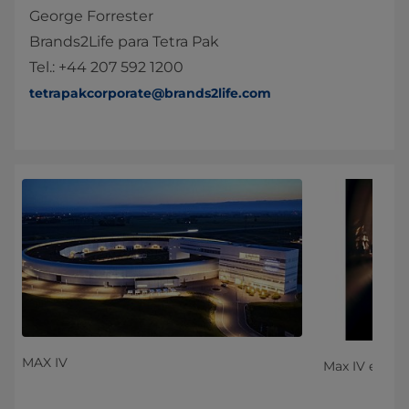
George Forrester
Brands2Life para Tetra Pak
Tel.: +44 207 592 1200
tetrapakcorporate@brands2life.com
MAX IV
Max IV en Lu