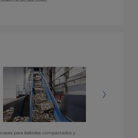
nvases para bebidas compactados y
Separación de 