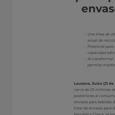
envas
Una línea de úl
anual de recicl
Potencial para 
capacidad adici
Al transformar 
permite mantene
Lausana, Suiza (21 de
cerca de 29 millones d
posteriores al consumo 
envases para bebidas d
total de envases para b
República Checa, Hungr