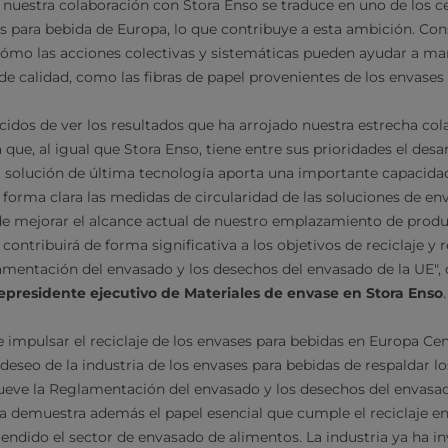
nuestra colaboración con Stora Enso se traduce en uno de los ce
s para bebida de Europa, lo que contribuye a esta ambición. Co
ómo las acciones colectivas y sistemáticas pueden ayudar a ma
de calidad, como las fibras de papel provenientes de los envases
dos de ver los resultados que ha arrojado nuestra estrecha col
que, al igual que Stora Enso, tiene entre sus prioridades el desa
a solución de última tecnología aporta una importante capacidad
orma clara las medidas de circularidad de las soluciones de en
 mejorar el alcance actual de nuestro emplazamiento de produc
e contribuirá de forma significativa a los objetivos de reciclaje 
mentación del envasado y los desechos del envasado de la UE"
epresidente ejecutivo de Materiales de envase en Stora Enso
impulsar el reciclaje de los envases para bebidas en Europa Cent
el deseo de la industria de los envases para bebidas de respaldar l
ueve la Reglamentación del envasado y los desechos del envasa
ea demuestra además el papel esencial que cumple el reciclaje en
ndido el sector de envasado de alimentos. La industria ya ha i