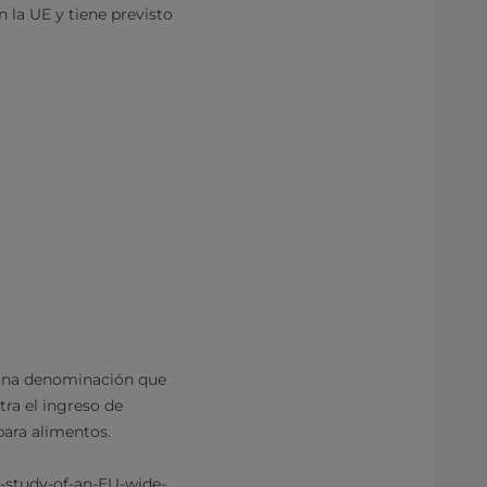
 la UE y tiene previsto
, una denominación que
tra el ingreso de
para alimentos.
-study-of-an-EU-wide-