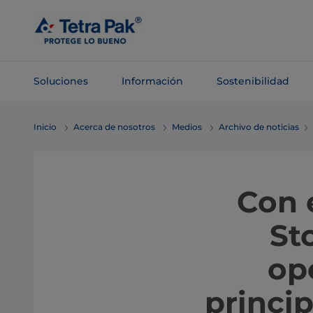
Saltar al
contenido
principal
Soluciones
Información
Sostenibilidad
Saltar a la
Inicio
Acerca de nosotros
Medios
Archivo de noticias
navegación
Con 
St
op
princip