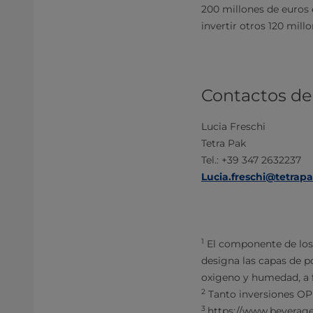
200 millones de euros 
invertir otros 120 mill
Contactos d
Lucia Freschi
Tetra Pak
Tel.: +39 347 2632237
Lucia.freschi@tetrap
1
El componente de los 
designa las capas de p
oxigeno y humedad, a f
2
Tanto inversiones O
3
https://www.beverag