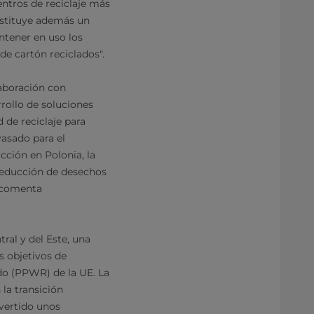
ntros de reciclaje más
nstituye además un
ntener en uso los
 de cartón reciclados".
aboración con
rrollo de soluciones
 de reciclaje para
vasado para el
ción en Polonia, la
y reducción de desechos
, comenta
.
ral y del Este, una
os objetivos de
do (PPWR) de la UE. La
 la transición
nvertido unos