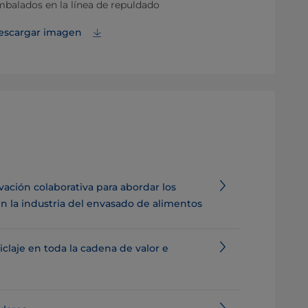
balados en la línea de repuldado
de los políme
escargar imagen
Descargar i
ación colaborativa para abordar los
en la industria del envasado de alimentos
iclaje en toda la cadena de valor e