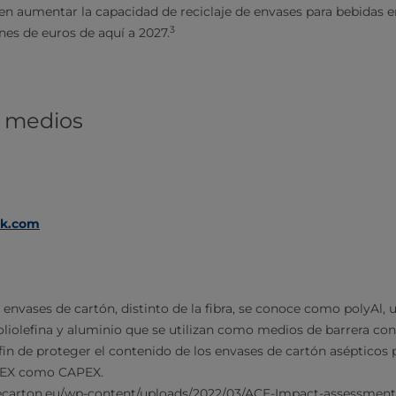
en aumentar la capacidad de reciclaje de envases para bebidas en
3
ones de euros de aquí a 2027.
e medios
ak.com
envases de cartón, distinto de la fibra, se conoce como polyAl
oliolefina y aluminio que se utilizan como medios de barrera con
in de proteger el contenido de los envases de cartón asépticos 
PEX como CAPEX.
ecarton.eu/wp-content/uploads/2022/03/ACE-Impact-assessment