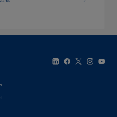
ulares
es
d