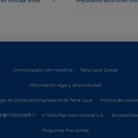
en reciclaje antes
Impulsando soluciones circ
Comuníquese con nosotros
Tetra Laval Group
Información legal y de privacidad
go de Conducta Empresarial de Tetra Laval
Política de cooki
P备17056308号-1
© Tetra Pak International S.A.
Accesibilida
Preguntas frecuentes