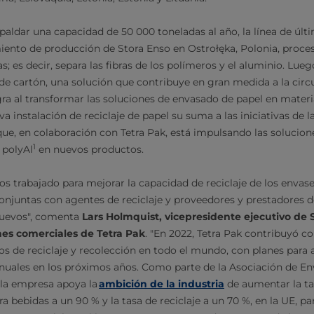
paldar una capacidad de 50 000 toneladas al año, la línea de úl
iento de producción de Stora Enso en Ostrołęka, Polonia, proces
; es decir, separa las fibras de los polímeros y el aluminio. Luego
de cartón, una solución que contribuye en gran medida a la circu
ogra al transformar las soluciones de envasado de papel en mater
a instalación de reciclaje de papel su suma a las iniciativas de
que, en colaboración con Tetra Pak, está impulsando las solucione
1
l polyAl
en nuevos productos.
 trabajado para mejorar la capacidad de reciclaje de los envase
conjuntas con agentes de reciclaje y proveedores y prestadores d
nuevos", comenta
Lars Holmquist, vicepresidente ejecutivo de 
es comerciales de Tetra Pak
. "En 2022, Tetra Pak contribuyó c
s de reciclaje y recolección en todo el mundo, con planes para a
nuales en los próximos años. Como parte de la Asociación de En
la empresa apoya la
ambición de la industria
de aumentar la ta
ra bebidas a un 90 % y la tasa de reciclaje a un 70 %, en la UE, 