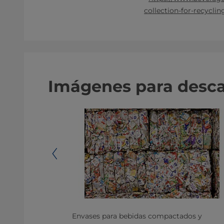
collection-for-recycli
Imágenes para desc
e ejecutivo de
Envases para bebidas compactados y