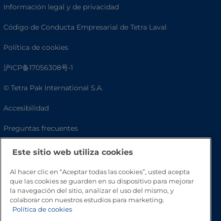
Información legal y de privacidad
Código de Conducta Empresarial de Tetra Laval
Política de cookies
沪ICP备17056308号-1
© Tetra Pak International S.A.
Accesibilidad
Preguntas frecuentes
Este sitio web utiliza cookies
Al hacer clic en “Aceptar todas las cookies”, usted acepta
que las cookies se guarden en su dispositivo para mejorar
la navegación del sitio, analizar el uso del mismo, y
colaborar con nuestros estudios para marketing.
Política de cookies